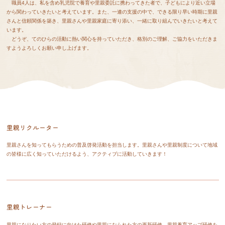
職員4人は、私を含め乳児院で養育や里親委託に携わってきた者で、子どもにより近い立場
から関わっていきたいと考えています。また、一連の支援の中で、できる限り早い時期に里親
さんと信頼関係を築き、里親さんや里親家庭に寄り添い、一緒に取り組んでいきたいと考えて
います。
どうぞ、てのひらの活動に熱い関心を持っていただき、格別のご理解、ご協力をいただきま
すようよろしくお願い申し上げます。
里親リクルーター
里親さんを知ってもらうための普及啓発活動を担当します。里親さんや里親制度について地域
の皆様に広く知っていただけるよう、アクティブに活動していきます！
里親トレーナー
里親になりたい方の登録に向けた研修や里親になられた方の更新研修、里親養育アップ研修を