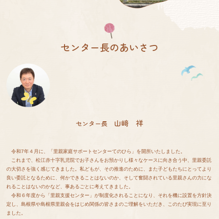
センター長のあいさつ
山﨑 祥
センター長
令和7年４月に、「里親家庭サポートセンターてのひら」を開所いたしました。
これまで、松江赤十字乳児院でお子さんをお預かりし様々なケースに向き合う中、里親委託
の大切さを強く感じてきました。私どもが、その推進のために、また子どもたちにとってより
良い委託となるために、何かできることはないのか、そして奮闘されている里親さんの力にな
れることはないのかなど、事あるごとに考えてきました。
令和６年度から「里親支援センター」が制度化されることになり、それを機に設置を方針決
定し、島根県や島根県里親会をはじめ関係の皆さまのご理解をいただき、このたび実現に至り
ました。