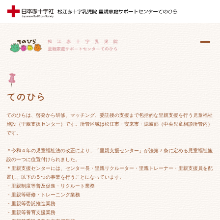
てのひら
てのひらは、啓発から研修、マッチング、委託後の支援まで包括的な里親支援を行う児童福祉
施設（里親支援センター）です。所管区域は松江市・安来市・隠岐郡（中央児童相談所管内）
です。
＊令和４年の児童福祉法の改正により、「里親支援センター」が法第７条に定める児童福祉施
設の一つに位置付けられました。
＊里親支援センターには、センター長・里親リクルーター・里親トレーナー・里親支援員を配
置し、以下の５つの事業を行うことになっています。
・里親制度等普及促進・リクルート業務
・里親等研修・トレーニング業務
・里親等委託推進業務
・里親等養育支援業務