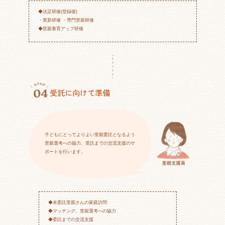
◆法定研修(登録後)
・更新研修 ・専門里親研修
◆里親養育アップ研修
受託に向けて準備
子どもにとってよりよい里親委託となるよう
里親選考への協力、受託までの交流支援のサ
ポートを行います。
◆未委託里親さんの家庭訪問
◆マッチング、里親選考への協力
◆委託までの交流支援