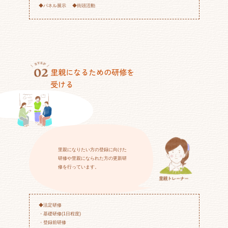
◆パネル展示 ◆街頭活動
里親になるための研修を
受ける
里親になりたい方の登録に向けた
研修や里親になられた方の更新研
修を行っています。
◆法定研修
・基礎研修(1日程度)
・登録前研修