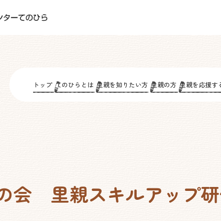
トップ
てのひらとは
里親を知りたい方
里親の方
里親を応援す
の会 里親スキルアップ研